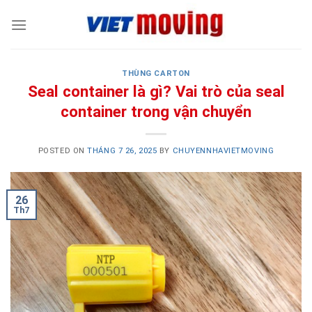
Skip
to
content
THÙNG CARTON
Seal container là gì? Vai trò của seal
container trong vận chuyển
POSTED ON
THÁNG 7 26, 2025
BY
CHUYENNHAVIETMOVING
26
Th7