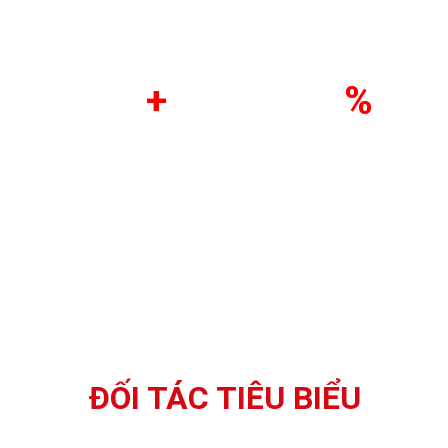
Năm hoạt động
Xe Tải các loại.
+
%
Khách hàng năm
Khách hài lòng
với dịch vụ
ĐỐI TÁC TIÊU BIỂU