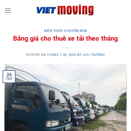
Skip
to
content
KIẾN THỨC CHUYỂN NHÀ
Bảng giá cho thuê xe tải theo tháng
POSTED ON
THÁNG 7 26, 2025
BY
LƯU TRƯỜNG
26
Th7