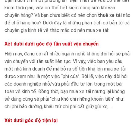
Bạn muốn tìm một phương án “tiện” nhất để vừa có thể tiết
kiệm thời gian, vừa có thể tiết kiệm công sức khi vận
chuyển hàng? Và bạn chưa biết có nên chọn
thuê xe tải
nào
để chở hàng hóa? Dưới đây là những phân tích cơ bản từ cá
chuyên gia kinh tế về thắc mắc có nên mua xe tải:
Xét dưới dưới góc độ tần suất vận chuyển
Hiện nay, đang có rất nhiều ngành nghề không đòi hỏi sẽ phải
vận chuyển với tần suất liên tục. Vì vậy, việc bạn yêu cầu
một nhà kinh doanh để mà bỏ ra số tiền khá lớn mua xe tải
được xem như là một việc “phí của”. Bởi lẽ, việc này đòi hỏi
các doanh nghiệp nhỏ/vừa phải đầu tư lớn trong một bài
toán về kinh tế. Đồng thời, bạn mua xe tải nhưng lại không
sử dụng cũng sẽ phải “chịu khó chi những khoản tiền” như:
chi phí bảo dưỡng, khấu trừ chi phí cất giữ/gửi xe,…
Xét dưới góc độ tiện lợi