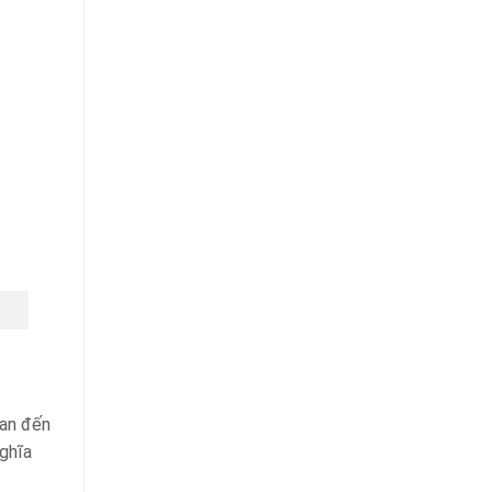
uan đến
nghĩa