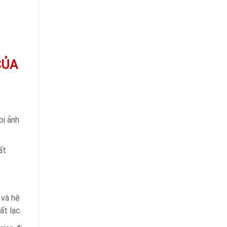
CỦA
bị ảnh
ất
 và hệ
ất lạc.