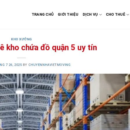
TRANG CHỦ
GIỚI THIỆU
DỊCH VỤ
CHO THUÊ
KHO XƯỞNG
ê kho chứa đồ quận 5 uy tín
NG 7 26, 2025
BY
CHUYENNHAVIETMOVING