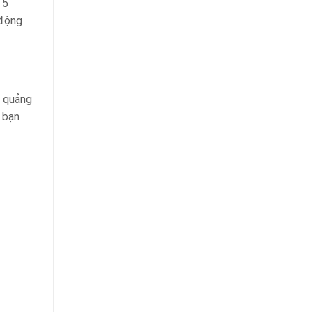
 5
 động
m quảng
 bạn