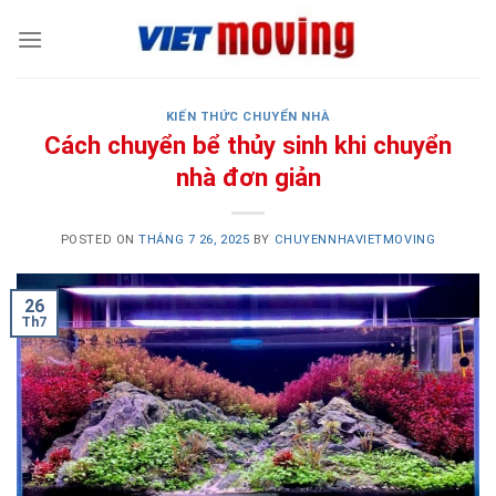
Skip
to
content
KIẾN THỨC CHUYỂN NHÀ
Cách chuyển bể thủy sinh khi chuyển
nhà đơn giản
POSTED ON
THÁNG 7 26, 2025
BY
CHUYENNHAVIETMOVING
26
Th7