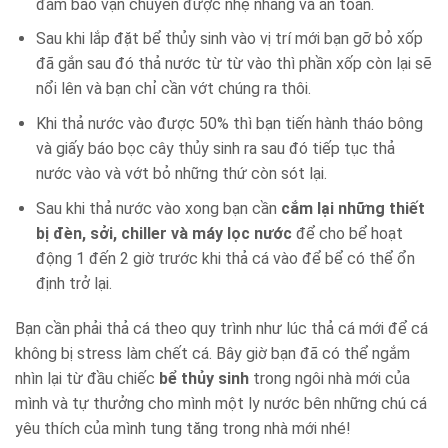
đảm bảo vận chuyển được nhẹ nhàng và an toàn.
Sau khi lắp đặt bể thủy sinh vào vị trí mới bạn gỡ bỏ xốp
đã gắn sau đó thả nước từ từ vào thì phần xốp còn lại sẽ
nổi lên và bạn chỉ cần vớt chúng ra thôi.
Khi thả nước vào được 50% thì bạn tiến hành tháo bông
và giấy báo bọc cây thủy sinh ra sau đó tiếp tục thả
nước vào và vớt bỏ những thứ còn sót lại.
Sau khi thả nước vào xong bạn cần
cắm lại những thiết
bị đèn, sởi, chiller và máy lọc nước
để cho bể hoạt
động 1 đến 2 giờ trước khi thả cá vào để bể có thể ổn
định trở lại.
Bạn cần phải thả cá theo quy trình như lúc thả cá mới để cá
không bị stress làm chết cá. Bây giờ bạn đã có thể ngắm
nhìn lại từ đầu chiếc
bể thủy sinh
trong ngôi nhà mới của
mình và tự thưởng cho mình một ly nước bên những chú cá
yêu thích của mình tung tăng trong nhà mới nhé!