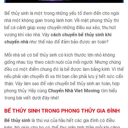
Bể thủy sinh là một trong những yếu tố đem đến cho ngôi
nhà một không gian trong lành hơn. Về mặt phong thủy thì
bể cá cảnh giúp xoay chuyển những điều xui xẻo, thu hút
vượng khí vào nhà. Vậy
cách chuyển bể thủy sinh khi
chuyển nhà
như thế nào để đảm bảo được an toàn?
Mỗi nhà sẽ có bể thủy sinh có kích thước lớn nhỏ không
giống nhau tùy theo cách nuôi của mỗi người. Nhưng chúng
đều có một điểm chung đó là bể được làm bằng kính. Vì thế
nếu phải vận chuyển đi xa thì bạn cần phải lưu ý hết sức cẩn
thận. Vậy làm sao để vận chuyển bể thủy sinh an toàn, hợp
phong thủy. Hãy cùng
Chuyển Nhà Viet Moving
tìm hiểu
trong bài viết dưới đây nhé!
BỂ THỦY SINH TRONG PHONG THỦY GIA ĐÌNH
Bể thủy sinh
là thú vui của hầu hết các gia đình có điều
kiện. Nó giúp cho họ có thể thư giãn tinh thần mỗi khi căng