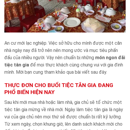
An cư mới lạc nghiệp. Việc sở hữu cho mình được một căn
nhà ngày nay đã trở nên nên mong ước và mục tiêu phấn
đấu của nhiều người. Vậy nên chuẩn bị những
món ngon đãi
tiệc tân gia
để mọi thực khách cùng chung vui với gia đình
mình. Mời bạn cung tham khảo qua bài viết sau đây.
THỰC ĐƠN CHO BUỔI TIỆC TÂN GIA ĐANG
PHỔ BIẾN HIỆN NAY
Sau khi mới mua nhà hoặc làm nhà, gia chủ sẽ tổ chức một
tiệc tân gia mừng về nhà mới. Ngày làm tiệc tân gia là ngày
vui của gia chủ nên mọi thứ sẽ được chuẩn bị rất kỹ lưỡng.
Từ xem ngày, chọn khung giờ, lên danh sách khách mời cho