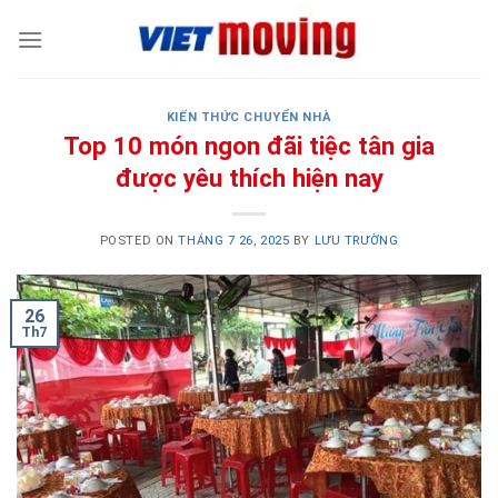
Skip
to
content
KIẾN THỨC CHUYỂN NHÀ
Top 10 món ngon đãi tiệc tân gia
được yêu thích hiện nay
POSTED ON
THÁNG 7 26, 2025
BY
LƯU TRƯỜNG
26
Th7