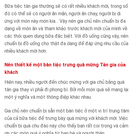
Bữa tiệc tân gia thường sẽ có rất nhiều khách mời, trong số
đó có thể sẽ có người ăn mặn, người ăn chay, người bị dị
ứng với món này món kia… Vậy nên gia chủ nên chuẩn bị đa
dạng về món ăn và tham khảo trước khách mời của mình về
các thói quen dùng bữa đặc biệt. Với đồ uống cũng vậy, nên
chuẩn bị đồ uống cho thật đa dạng để đáp ứng nhu cầu của
nhiều khách mời hơn.
Nên thiết kế một bàn tiệc trưng quà mừng Tân gia của
khách
Hiện nay, nhiều người đến chúc mừng với gia chủ bằng quà
tân gia thay vì phải đi phong bì. Bởi mỗi món quà sẽ mang lại
một ý nghĩa và một thông điệp khác nhau.
Gia chủ nên chuẩn bị sẵn một bàn tiệc ở một vị trí trung tâm
của cả bữa tiệc để trưng bày quà mừng với khách mời. Việc
chuẩn bị quà chu đáo này cho thấy bạn rất coi trọng và cảm
ơn các món quà ý nghĩa từ bạn bè và người thân.