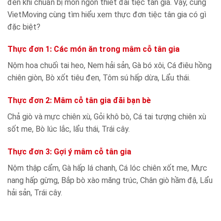
đến khi chuẩn bị món ngon thiết đãi tiệc tân gia. Vậy, cùng
VietMoving cùng tìm hiểu xem thực đơn tiệc tân gia có gì
đặc biệt?
Thực đơn 1: Các món ăn trong mâm cỗ tân gia
Nộm hoa chuối tai heo, Nem hải sản, Gà bó xôi, Cá điêu hồng
chiên giòn, Bò xốt tiêu đen, Tôm sú hấp dừa, Lẩu thái.
Thực đơn 2: Mâm cỗ tân gia đãi bạn bè
Chả giò và mực chiên xù, Gỏi khô bò, Cá tai tượng chiên xù
sốt me, Bò lúc lắc, lẩu thái, Trái cây.
Thực đơn 3: Gợi ý mâm cỗ tân gia
Nộm thập cẩm, Gà hấp lá chanh, Cá lóc chiên xốt me, Mực
nang hấp gừng, Bắp bò xào măng trúc, Chân giò hầm đậ, Lẩu
hải sản, Trái cây.