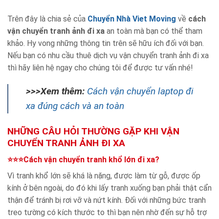
Trên đây là chia sẻ của
Chuyển Nhà Viet Moving
về
cách
vận chuyển tranh ảnh đi xa
an toàn mà bạn có thể tham
khảo. Hy vong những thông tin trên sẽ hữu ích đối với bạn.
Nếu bạn có nhu cầu thuê dịch vụ vận chuyển tranh ảnh đi xa
thì hãy liên hệ ngay cho chúng tôi để được tư vấn nhé!
>>>Xem thêm:
Cách vận chuyển laptop đi
xa đúng cách và an toàn
NHỮNG CÂU HỎI THƯỜNG GẶP KHI VẬN
CHUYỂN TRANH ẢNH ĐI XA
⭐⭐⭐Cách vận chuyển tranh khổ lớn đi xa?
Vì tranh khổ lớn sẽ khá là nặng, được làm từ gỗ, được ốp
kính ở bên ngoài, do đó khi lấy tranh xuống bạn phải thật cẩn
thận để tránh bị rơi vỡ và nứt kính. Đối với những bức tranh
treo tường có kích thước to thì bạn nên nhờ đến sự hỗ trợ