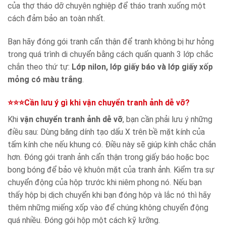
của thợ tháo dỡ chuyên nghiệp để tháo tranh xuống một
cách đảm bảo an toàn nhất.
Bạn hãy đóng gói tranh cẩn thận để tranh không bị hư hỏng
trong quá trình di chuyển bằng cách quấn quanh 3 lớp chắc
chắn theo thứ tự:
Lớp nilon, lớp giấy báo và lớp giấy xốp
mỏng có màu trắng
.
⭐⭐⭐Cần lưu ý gì khi vận chuyển tranh ảnh dễ vỡ?
Khi
vận chuyển tranh ảnh dễ vỡ
, bạn cần phải lưu ý những
điều sau: Dùng băng dính tạo dấu X trên bề mặt kính của
tấm kính che nếu khung có. Điều này sẽ giúp kính chắc chắn
hơn. Đóng gói tranh ảnh cẩn thận trong giấy báo hoặc bọc
bong bóng để bảo vệ khuôn mặt của tranh ảnh. Kiểm tra sự
chuyển động của hộp trước khi niêm phong nó. Nếu bạn
thấy hộp bị dịch chuyển khi bạn đóng hộp và lắc nó thì hãy
thêm những miếng xốp vào để chúng không chuyển động
quá nhiều. Đóng gói hộp một cách kỹ lưỡng.