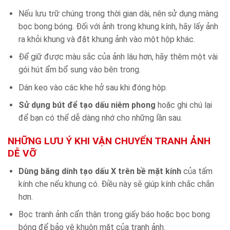
Nếu lưu trữ chúng trong thời gian dài, nên sử dụng màng
bọc bong bóng. Đối với ảnh trong khung kính, hãy lấy ảnh
ra khỏi khung và đặt khung ảnh vào một hộp khác.
Để giữ được màu sắc của ảnh lâu hơn, hãy thêm một vài
gói hút ẩm bổ sung vào bên trong.
Dán keo vào các khe hở sau khi đóng hộp.
Sử dụng bút để tạo dấu niêm phong
hoặc ghi chú lại
để bạn có thể dễ dàng nhớ cho những lần sau.
NHỮNG LƯU Ý KHI VẬN CHUYỂN TRANH ẢNH
DỄ VỠ
Dùng băng dính tạo dấu X trên bề mặt kính
của tấm
kính che nếu khung có. Điều này sẽ giúp kính chắc chắn
hơn.
Bọc tranh ảnh cẩn thận trong giấy báo hoặc bọc bong
bóng để bảo vệ khuôn mặt của tranh ảnh.