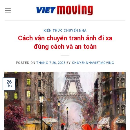
Skip
to
content
KIẾN THỨC CHUYỂN NHÀ
Cách vận chuyển tranh ảnh đi xa
đúng cách và an toàn
POSTED ON
THÁNG 7 26, 2025
BY
CHUYENNHAVIETMOVING
26
Th7