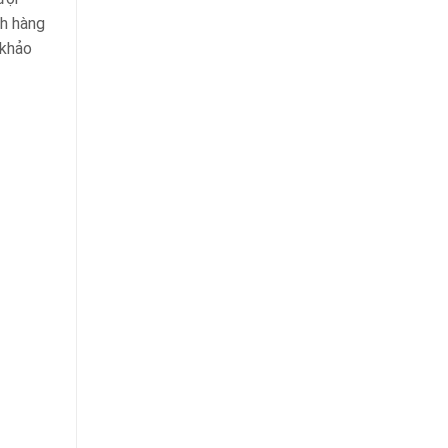
ch hàng
 khảo