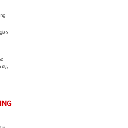
ung
giao
ệc
h sự,
ING
đội