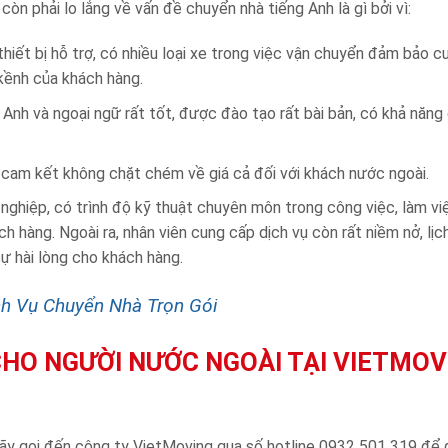
n phải lo lắng về vấn đề chuyển nhà tiếng Anh là gì bởi vì:
thiết bị hỗ trợ, có nhiều loại xe trong việc vận chuyển đảm bảo c
kềnh của khách hàng.
 Anh và ngoại ngữ rất tốt, được đào tạo rất bài bản, có khả năng 
 cam kết không chặt chém về giá cả đối với khách nước ngoài.
nghiệp, có trình độ kỹ thuật chuyên môn trong công việc, làm vi
 hàng. Ngoài ra, nhân viên cung cấp dịch vụ còn rất niềm nở, lịc
sự hài lòng cho khách hàng.
ch Vụ Chuyển Nhà Trọn Gói
CHO NGƯỜI NƯỚC NGOÀI TẠI VIETMOV
hãy gọi đến công ty VietMoving qua số hotline 0932 501 319 để 