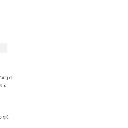
ường di
g ý,
o giá