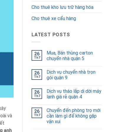
Cho thuê kho lưu trữ hàng hóa
Cho thuê xe cẩu hàng
LATEST POSTS
Mua, Bán thùng carton
26
Th7
chuyển nhà quận 5
Dịch vụ chuyển nhà trọn
26
Th7
gói quận 9
Dịch vụ tháo lắp di dời máy
26
Th7
lạnh giá rẻ quận 4
xây
Chuyển đến phòng trọ mới
26
oài và
Th7
cần làm gì để không gặp
vận xui
yết
g anh