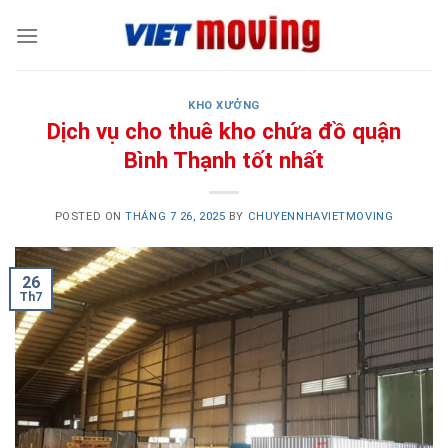
Skip
to
content
KHO XƯỞNG
Dịch vụ cho thuê kho chứa đồ quận
Bình Thạnh tốt nhất
POSTED ON
THÁNG 7 26, 2025
BY
CHUYENNHAVIETMOVING
26
Th7