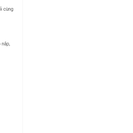
ối cùng
 nắp,