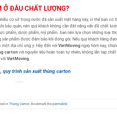
 Ở ĐÂU CHẤT LƯỢNG?
nhiều cơ sở trong nước đã sản xuất mặt hàng này, vì thế bạn có 
khi bảo quản, nên quý khách không cần đặt nặng vấn đề chất lượ
hực phẩm, dược phẩm, mỹ phẩm.. bạn nên lựa chọn những loại th
ợng sản phẩm được đảm bảo khi đóng gói. Nếu quý khách hàng đan
một địa chỉ ưng ý. Hãy đến với
VietMoving
ngay hôm nay, chúng
ng carton
với nguyên liệu hoàn toàn tự nhiên, không lẫn tạp chấ
 với
VietMoving
, quy trình sản xuất thùng carton
ted in
Thùng Carton
. Bookmark the
permalink
.