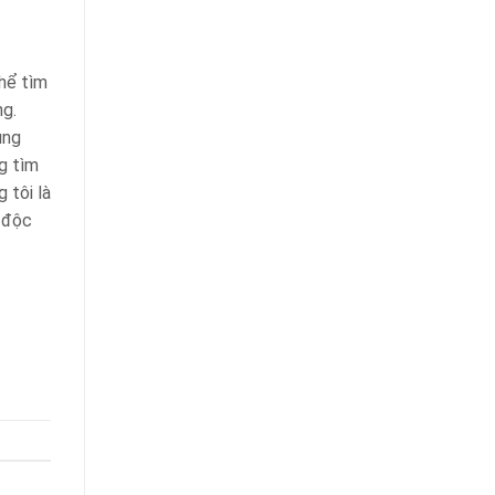
thể tìm
ng.
ùng
g tìm
 tôi là
t độc