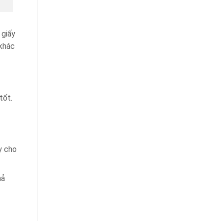
 giấy
 khác
tốt.
y cho
hả