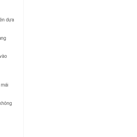
yên dựa
àng
 vào
 mái
 không