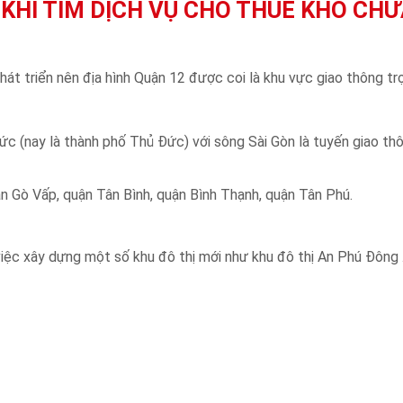
KHI TÌM DỊCH VỤ CHO THUÊ KHO CHỨ
hát triển nên địa hình Quận 12 được coi là khu vực giao thông tr
c (nay là thành phố Thủ Đức) với sông Sài Gòn là tuyến giao th
ận Gò Vấp, quận Tân Bình, quận Bình Thạnh, quận Tân Phú.
iệc xây dựng một số khu đô thị mới như khu đô thị An Phú Đông