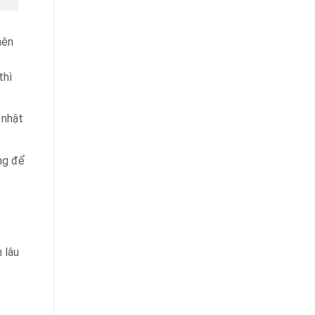
nên
thì
 nhật
ng để
 lâu