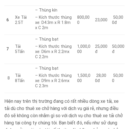
– Thùng kín
Xe Tải
800,00
50,00
– Kích thước thùng
6
23,000
2.5T
0
0đ
xe: D4.3m x R 1.8m
x C 2m
– Thùng bạt
Tải
1,000,0
25,000
50,000
– Kích thước thùng
7
5Tấn
00
đ
đ
xe: D6m x R 2.2mx
C 2.2m
– Thùng bạt
Tải
1,500,0
28,00
50,00
– Kích thước thùng
8
8Tấn
00
0đ
0
xe: D9m x R 2.6mx
C 2.3m
Hiện nay trên thị trường đang có rất nhiều dòng xe tải, xe
tải dù cho thuê xe chở hàng với dịch vụ giá rẻ, nhưng điều
đó sẽ không còn nhằm gì so với dịch vụ cho thuê xe tải chở
hàng tại công ty chúng tôi. Bạn biết đó, nếu như sử dụng