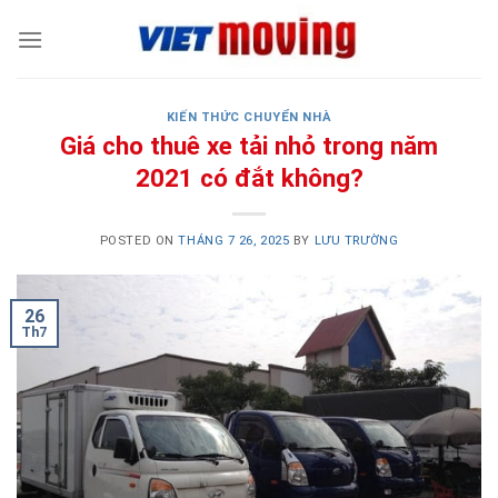
Skip
to
content
KIẾN THỨC CHUYỂN NHÀ
Giá cho thuê xe tải nhỏ trong năm
2021 có đắt không?
POSTED ON
THÁNG 7 26, 2025
BY
LƯU TRƯỜNG
26
Th7