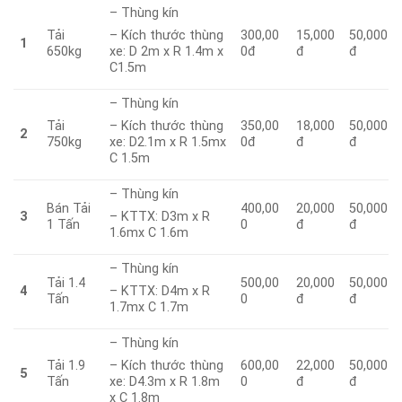
– Thùng kín
Tải
300,00
15,000
50,000
– Kích thước thùng
1
650kg
0đ
đ
đ
xe: D 2m x R 1.4m x
C1.5m
– Thùng kín
Tải
350,00
18,000
50,000
– Kích thước thùng
2
750kg
0đ
đ
đ
xe: D2.1m x R 1.5mx
C 1.5m
– Thùng kín
Bán Tải
400,00
20,000
50,000
3
– KTTX: D3m x R
1 Tấn
0
đ
đ
1.6mx C 1.6m
– Thùng kín
Tải 1.4
500,00
20,000
50,000
4
– KTTX: D4m x R
Tấn
0
đ
đ
1.7mx C 1.7m
– Thùng kín
Tải 1.9
600,00
22,000
50,000
– Kích thước thùng
5
Tấn
0
đ
đ
xe: D4.3m x R 1.8m
x C 1.8m