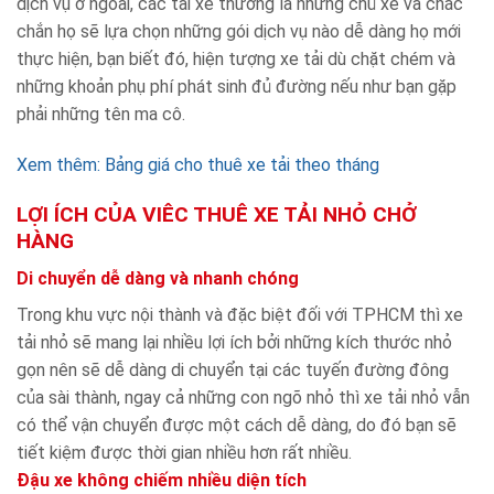
dịch vụ ở ngoài, các tài xế thường là những chủ xe và chắc
chắn họ sẽ lựa chọn những gói dịch vụ nào dễ dàng họ mới
thực hiện, bạn biết đó, hiện tượng xe tải dù chặt chém và
những khoản phụ phí phát sinh đủ đường nếu như bạn gặp
phải những tên ma cô.
Xem thêm:
Bảng giá cho thuê xe tải theo tháng
LỢI ÍCH CỦA VIÊC THUÊ XE TẢI NHỎ CHỞ
HÀNG
Di chuyển dễ dàng và nhanh chóng
Trong khu vực nội thành và đặc biệt đối với TPHCM thì xe
tải nhỏ sẽ mang lại nhiều lợi ích bởi những kích thước nhỏ
gọn nên sẽ dễ dàng di chuyển tại các tuyến đường đông
của sài thành, ngay cả những con ngõ nhỏ thì xe tải nhỏ vẫn
có thể vận chuyển được một cách dễ dàng, do đó bạn sẽ
tiết kiệm được thời gian nhiều hơn rất nhiều.
Đậu xe không chiếm nhiều diện tích