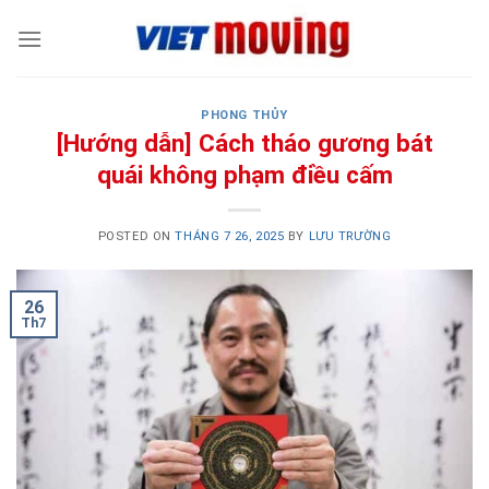
Skip
to
content
PHONG THỦY
[Hướng dẫn] Cách tháo gương bát
quái không phạm điều cấm
POSTED ON
THÁNG 7 26, 2025
BY
LƯU TRƯỜNG
26
Th7