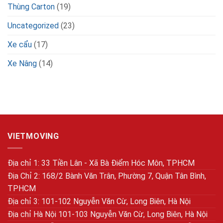
Thùng Carton
(19)
Uncategorized
(23)
Xe cẩu
(17)
Xe Nâng
(14)
VIETMOVING
Địa chỉ 1: 33 Tiền Lân - Xã Bà Điểm Hóc Môn, TPHCM
Địa Chỉ 2: 168/2 Bành Văn Trân, Phường 7, Quận Tân Bình,
TPHCM
Địa chỉ 3: 101-102 Nguyễn Văn Cừ, Long Biên, Hà Nội
Địa chỉ Hà Nội 101-103 Nguyễn Văn Cừ, Long Biên, Hà Nội