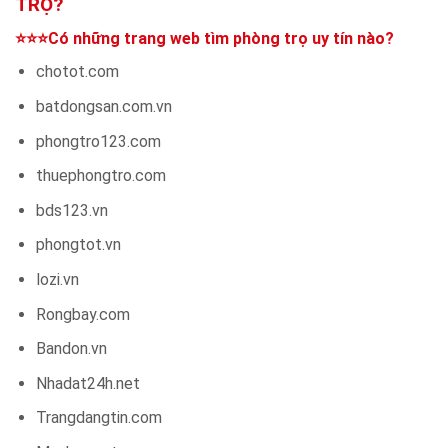
TRỌ?
⭐⭐⭐Có những trang web tìm phòng trọ uy tín nào?
chotot.com
batdongsan.com.vn
phongtro123.com
thuephongtro.com
bds123.vn
phongtot.vn
lozi.vn
Rongbay.com
Bandon.vn
Nhadat24h.net
Trangdangtin.com