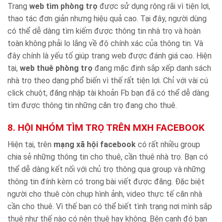
Trang
web tìm phòng trọ
được sử dụng rộng rãi vì tiện lợi,
thao tác đơn giản nhưng hiệu quả cao. Tại đây, người dùng
có thể dễ dàng tìm kiếm được thông tin nhà trọ và hoàn
toàn không phải lo lắng về độ chính xác của thông tin. Và
đây chính là yếu tố giúp trang web được đánh giá cao. Hiện
tại,
web thuê phòng trọ
đang mặc định sắp xếp danh sách
nhà trọ theo dạng phổ biến vì thế rất tiện lợi. Chỉ với vài cú
click chuột, đăng nhập tài khoản Fb bạn đã có thể dễ dàng
tìm được thông tin những căn trọ đang cho thuê.
8. HỘI NHÓM TÌM TRỌ TRÊN MXH FACEBOOK
Hiện tại, trên
mạng xã hội facebook
có rất nhiều group
chia sẻ những thông tin cho thuê, cần thuê nhà trọ. Bạn có
thể dễ dàng kết nối với chủ trọ thông qua group và những
thông tin đính kèm có trong bài viết được đăng. Đặc biệt
người cho thuê còn chụp hình ảnh, video thực tế căn nhà
cần cho thuê. Vì thế bạn có thể biết tình trạng nơi mình sắp
thuê như thế nào có nên thuê hay không. Bên cạnh đó bạn