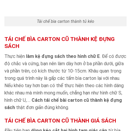
Tái chế bìa carton thành tủ kéo
TÁI CHẾ BÌA CARTON CŨ THÀNH KỆ ĐỰNG
SÁCH
Thực hiện
làm kệ đựng sách theo hình chữ E
. Để có được
độ chắc và cứng, bạn nên làm dày hơn ở ba phần dưới, giữa
và phần trên, có kích thước từ 10-15cm. Khâu quan trọng
trong quá trình này là gấp các tấm bìa carton lại với nhau.
Nếu khéo tay hơn bạn có thể thực hiện theo các hình dáng
khác nhau mà mình mong muốn, chẳng hạn như hình chữ S,
hình chữ U,….
Cách tái chế bài carton cũ thành kệ đựng
sách
thật đơn giản đúng không.
TÁI CHẾ BÌA CARTON CŨ THÀNH GIÁ SÁCH
Đầu tiện bạn
dùng kéo cắt hai hình tam giác cân
từ bìa