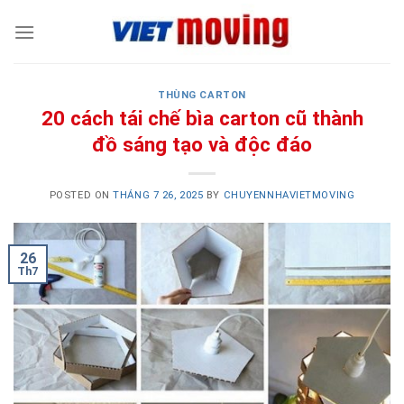
Skip
to
content
THÙNG CARTON
20 cách tái chế bìa carton cũ thành
đồ sáng tạo và độc đáo
POSTED ON
THÁNG 7 26, 2025
BY
CHUYENNHAVIETMOVING
26
Th7