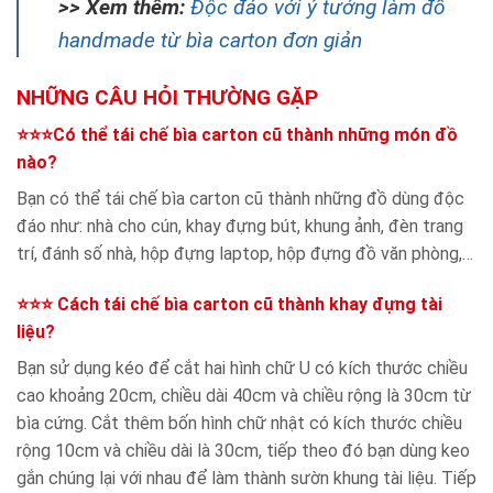
>> Xem thêm:
Độc đáo với ý tưởng làm đồ
handmade từ bìa carton đơn giản
NHỮNG CÂU HỎI THƯỜNG GẶP
⭐⭐⭐Có thể tái chế bìa carton cũ thành những món đồ
nào?
Bạn có thể tái chế bìa carton cũ thành những đồ dùng độc
đáo như: nhà cho cún, khay đựng bút, khung ảnh, đèn trang
trí, đánh số nhà, hộp đựng laptop, hộp đựng đồ văn phòng,…
⭐⭐⭐ Cách tái chế bìa carton cũ thành khay đựng tài
liệu?
Bạn sử dụng kéo để cắt hai hình chữ U có kích thước chiều
cao khoảng 20cm, chiều dài 40cm và chiều rộng là 30cm từ
bìa cứng. Cắt thêm bốn hình chữ nhật có kích thước chiều
rộng 10cm và chiều dài là 30cm, tiếp theo đó bạn dùng keo
gắn chúng lại với nhau để làm thành sườn khung tài liệu. Tiếp