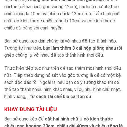
carton (cả hai cạnh góc vuông 12cm), hai hình chữ nhật có
chiều rộng là 10cm và chiều dài là 12cm, một tấm hình chữ
nhật có kích thước chiều rộng là 10cm và có kích thước
chiều dài bằng với cạnh huyền.
Bạn sử dụng keo dán chúng lại với nhau để tạo thành hộp.
Tương tự như trên, bạn
làm thêm 3 cái hộp giống nhau
rồi
ghép chúng lại với nhau để tạo thành hình thoi đều.
Thực hiện tiếp tục như trên để tạo thêm một hình thoi đều
nữa. Tiếp theo dựng nó sát vào góc tường là đã có một kệ
sách độc đáo rồi. Ngoài ra, nếu bạn có ý tưởng khác thì có
thể tạo thành nhiều hình khác nhau, ví dụ như hình chữ nhật,
hình vuông,… từ
cách
tái chế bìa carton cũ
.
KHAY ĐỰNG TÀI LIỆU
Bạn sử dụng kéo để
cắt hai hình chữ U có kích thước
chiều cao khoảng 20cm, chiều dài 40cm và chiều rộng là